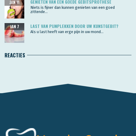
GENIETEN VAN EEN GOEDE GEBITSPROTHESE
JAN 11
Niets is fijner dan kunnen genieten van een goed
zittende...
LAST VAN PIJNPLEKKEN DOOR UW KUNSTGEBIT?
JAN 7
Als u last heeft van erge pijn in uw mond...
REACTIES