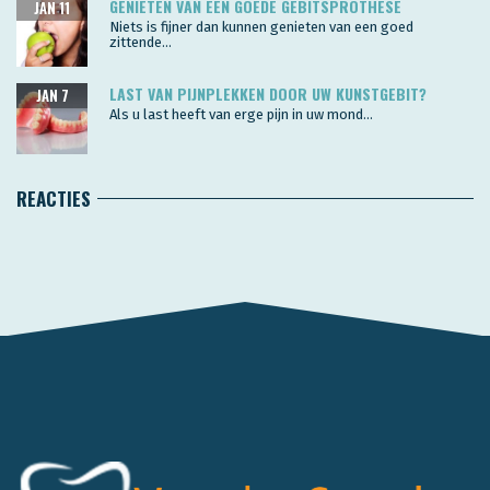
GENIETEN VAN EEN GOEDE GEBITSPROTHESE
JAN 11
Niets is fijner dan kunnen genieten van een goed
zittende...
LAST VAN PIJNPLEKKEN DOOR UW KUNSTGEBIT?
JAN 7
Als u last heeft van erge pijn in uw mond...
REACTIES