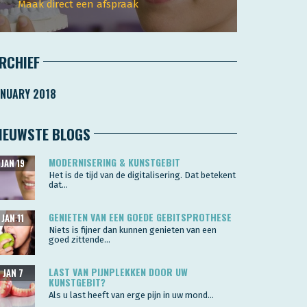
Maak direct een afspraak
RCHIEF
ANUARY 2018
IEUWSTE BLOGS
MODERNISERING & KUNSTGEBIT
JAN 19
Het is de tijd van de digitalisering. Dat betekent
dat...
GENIETEN VAN EEN GOEDE GEBITSPROTHESE
JAN 11
Niets is fijner dan kunnen genieten van een
goed zittende...
LAST VAN PIJNPLEKKEN DOOR UW
JAN 7
KUNSTGEBIT?
Als u last heeft van erge pijn in uw mond...