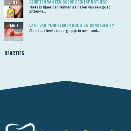
GENIETEN VAN EEN GOEDE GEBITSPROTHESE
JAN 11
Niets is fijner dan kunnen genieten van een goed
zittende...
LAST VAN PIJNPLEKKEN DOOR UW KUNSTGEBIT?
JAN 7
Als u last heeft van erge pijn in uw mond...
REACTIES