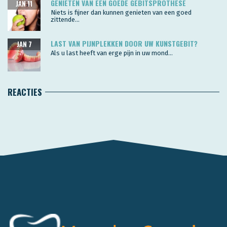
GENIETEN VAN EEN GOEDE GEBITSPROTHESE
JAN 11
Niets is fijner dan kunnen genieten van een goed
zittende...
LAST VAN PIJNPLEKKEN DOOR UW KUNSTGEBIT?
JAN 7
Als u last heeft van erge pijn in uw mond...
REACTIES