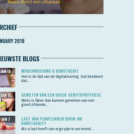
Maak direct een afspraak
RCHIEF
ANUARY 2018
IEUWSTE BLOGS
MODERNISERING & KUNSTGEBIT
JAN 19
Het is de tijd van de digitalisering. Dat betekent
dat...
GENIETEN VAN EEN GOEDE GEBITSPROTHESE
JAN 11
Niets is fijner dan kunnen genieten van een
goed zittende...
LAST VAN PIJNPLEKKEN DOOR UW
JAN 7
KUNSTGEBIT?
Als u last heeft van erge pijn in uw mond...