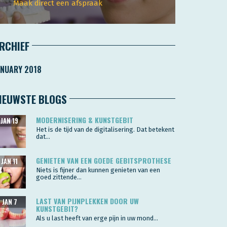
Maak direct een afspraak
RCHIEF
ANUARY 2018
IEUWSTE BLOGS
MODERNISERING & KUNSTGEBIT
JAN 19
Het is de tijd van de digitalisering. Dat betekent
dat...
GENIETEN VAN EEN GOEDE GEBITSPROTHESE
JAN 11
Niets is fijner dan kunnen genieten van een
goed zittende...
LAST VAN PIJNPLEKKEN DOOR UW
JAN 7
KUNSTGEBIT?
Als u last heeft van erge pijn in uw mond...